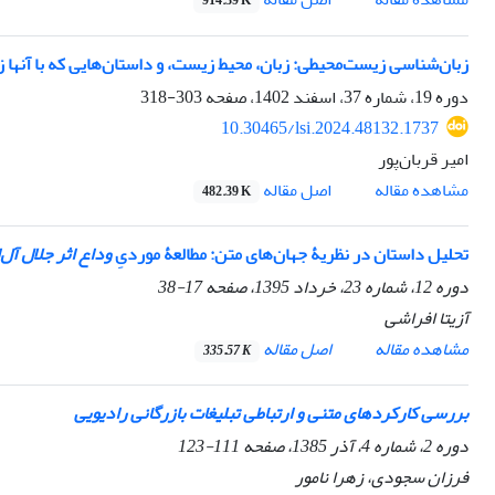
914.39 K
زبان‌شناسی زیست‌محیطی: زبان، محیط زیست، و داستان‌هایی که با آنها زندگی می‌
دوره 19، شماره 37، اسفند 1402، صفحه
303-318
10.30465/lsi.2024.48132.1737
امیر قربان‌پور
مشاهده مقاله
اصل مقاله
482.39 K
تحلیل داستان در نظریۀ جهان‌های متن: مطالعۀ موردیِ
وداع
اثر جلال آل
دوره 12، شماره 23، خرداد 1395، صفحه
17-38
آزیتا افراشی
مشاهده مقاله
اصل مقاله
335.57 K
بررسی کارکردهای متنی و ارتباطی تبلیغات بازرگانی رادیویی
دوره 2، شماره 4، آذر 1385، صفحه
111-123
فرزان سجودی، زهرا نامور