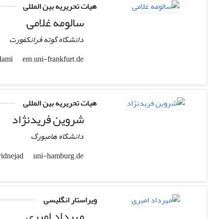
هیات تحریریه بین المللی
سالومه غلامی
دانشگاه گوته فرانکفورت
em.uni-frankfurt.de
gholami
هیات تحریریه بین المللی
شروین فریدنژاد
دانشگاه هامبورگ
uni-hamburg.de
shervin.farridnejad
ویراستار انگلیسی
مهرداد امیری