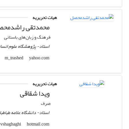
هیات تحریریه
محمدتقی راشدمح
فرهنگ و زبان‌های باستانی
استاد- پژوهشگاه علوم انسان
yahoo.com
m_trashed
هیات تحریریه
ویدا شقاقی
صرف
استاد- دانشگاه علامه طباطبا
hotmail.com
vshaghaghi