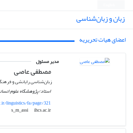
English
زبان و زبان‌شناسی
اعضای هیات تحریریه
مدیر مسئول
مصطفی عاصی
زبان‌شناسی رایانشی و فرهنگ
استاد/پژوهشگاه علوم انسان
ir/linguistics/fa/page/321
ihcs.ac.ir
s_m_assi