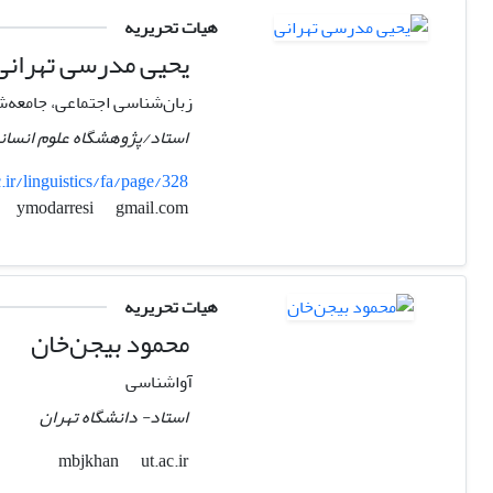
هیات تحریریه
یحیی مدرسی تهرانی
زبان‌شناسی اجتماعی، جامعه‌ش
استاد/پژوهشگاه علوم انسان
ir/linguistics/fa/page/328
gmail.com
ymodarresi
هیات تحریریه
محمود بیجن‌خان
آواشناسی
استاد- دانشگاه تهران
ut.ac.ir
mbjkhan