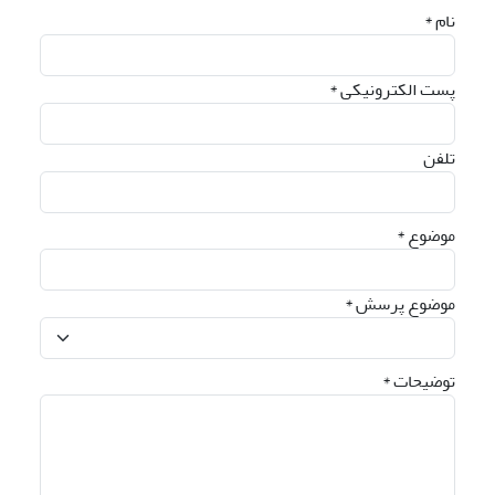
نام *
پست الکترونیکی *
تلفن
موضوع *
موضوع پرسش *
توضیحات *