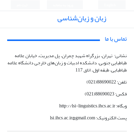
English
ورود به سامانه
ثبت نام
زبان و زبان‌شناسی
تماس با ما
نشانی: تهران، بزرگراه شهید چمران، پل مدیریت، خیابان علامه
طباطبایی جنوبی، دانشکده ادبیات و زبان‌های خارجی دانشگاه علامه
طباطبایی، طبقه اول، اتاق 117
تلفن: 88690022(021)
فکس: 88690023(021)
وبگاه:
http://lsi-linguistics.ihcs.ac.ir
پست الکترونیک: lsi.ihcs.ac.ir@gmail.com