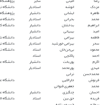
رضا
امینی
سایر
پژوهشگاه 
مزدک
انوشه
استادیار
دانشگاه ته
طاهره
ایشانی
دانشیار
پژوهشگاه ع
محمد
بحرانی
استادیار
دانشگاه صن
ابراهیم
بدخشان
دانشیار
دانشگاه ک
امید
بهبهانی
دانشیار
فاطمه
بهرامی
استادیار
دانشگاه شه
سحر
بهرامی خورشید
استادیار
دانشگاه تر
محمود
بی‌جن‌خان
استاد
دانشگاه ته
احمد
پاکتچی
استاد
اکرم
پوربخت
دانشیار
دانشگاه عل
مهدی
پورمحمد
استادیار
محمدحسن
ترابی
فرنوش
جاراللهی
دانشگاه عل
محمد
جعفری قنواتی
احسان
چنگیزی
دانشیار
دانشگاه علا
فریده
حق بین
استاد
دانشگاه الز
پروانه
خسروی زاده