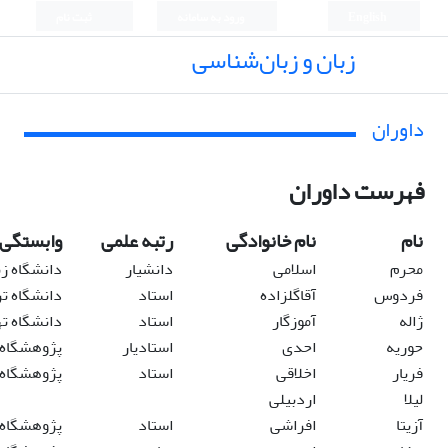
English
ورود به سامانه
ثبت نام
زبان و زبان‌شناسی
داوران
فهرست داوران
نام
نام خانوادگی
رتبه علمی
وابستگی 
محرم
اسلامی
دانشیار
دانشگاه زن
فردوس
آقاگلزاده
استاد
دانشگاه تر
ژاله
آموزگار
استاد
دانشگاه ته
حوریه
احدی
استادیار
پژوهشگاه ع
فریار
اخلاقی
استاد
پژوهشگاه 
لیلا
اردبیلی
آزیتا
افراشی
استاد
پژوهشگاه 