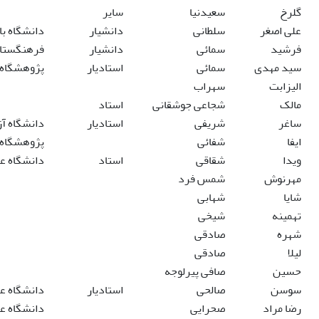
گلرخ
سعیدنیا
سایر
علی اصغر
سلطانی
دانشیار
دانشگاه باق
فرشید
سمائی
دانشیار
فرهنگستان 
سید مهدی
سمائی
استادیار
پژوهشگاه ع
الیزابت
سهراب
مالک
شجاعی جوشقانی
استاد
ساغر
شریفی
استادیار
دانشگاه آز
ایفا
شفائی
پژوهشگاه ع
ویدا
شقاقی
استاد
دانشگاه علا
مهرنوش
شمس فرد
شایا
شهابی
تهمینه
شیخی
شهره
صادقی
لیلا
صادقی
حسین
صافی پیرلوجه
سوسن
صالحی
استادیار
دانشگاه عل
رضا مراد
صحرایی
دانشگاه علا