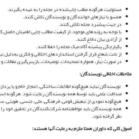
مسئولیت هرگونه مطلب چاپ‌شده در مجله را به عهده بگیرند.
همسو با نیازهای خوانندگان و نویسندگان تلاش کنند.
در جهت پیشبرد مجله تلاش کنند.
با توجه به روندهای موجود، از کیفیت مطالب چاپی اطمینان حاصل کن
از آزادی بیان دفاع کنند.
یکپارچگی پیشینه آکادمیک مجله را حفظ کنند.
از تحت شعاع قرار گرفتن استانداردهای اخلاقی و فکری به‌دلیل نی
در صورت نیاز، همواره تصحیحات، توضیحات، بازپس‌گیری مقالات و مع
ملاحظات اخلاقی نویسندگان:
نویسندگان نباید هیچ‌گونه اطلاعات ساختگی، اعم از خام و یا پردا
صداقت علمی باید توسط همه نویسندگان رعایت شود. هرگونه استفاده
هیچ‌گونه نمودی از تبعیض قومی، فرهنگی، ملی، جنسی، هویتی، سنی
همه نویسندگان باید موافقتنامه شرکت‌کنندگان در تحقیق خود ر
نظر گرفته شود.
اصول کلی
که داوران همتا ملزم به رعایت آنها هستند: