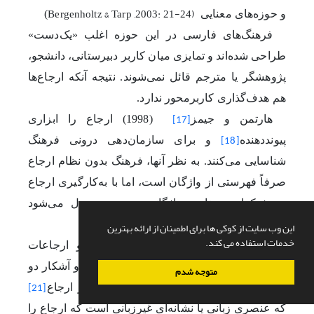
Bergenholtz & Tarp ,2003: 21-24)
و حوزه‌های معنایی
)
فرهنگ‌های فارسی در این حوزه اغلب «یک‌دست»
طراحی شده‌اند و تمایزی میان کاربر دبیرستانی، دانشجو،
‌پژوهشگر یا مترجم قائل نمی‌شوند. نتیجه آنکه ارجاع‌ها
هم هدف‌گذاری کاربرمحور ندارد
.
هارتمن و جیمز
1998)
) ارجاع را ابزاری
[17]
پیونددهنده
و برای سازمان‌دهی درونی فرهنگ
[18]
شناسایی می‌کنند. به نظر آنها، فرهنگ بدون نظام ارجاع
صرفاً فهرستی از واژگان است، اما با به‌کارگیری ارجاع
به شبکه‌ای معنایی، واژگانی و صوری بدل می‌شود
).
Hartmann & James, 1998: 27-28)
این وب سایت از کوکی ها برای اطمینان از ارائه بهترین
خدمات استفاده می کند.
آنها به‌ویژه میان ارجاعات صریح
و ارجاعات
[19]
ضمنی
تمایز قائل می‌شوند.
ارجاع صریح و آشکار دو
[20]
متوجه شدم
بخش اصلی را شامل می‌شود: الف) نشانگر ارجاع
[21]
که عنصری زبانی یا نشانه‌ای غیرزبانی است که ارجاع را