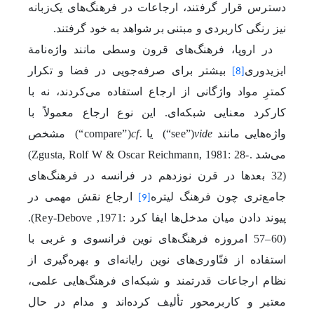
دسترس قرار گرفتند، ارجاعات در فرهنگ‌های یک‌زبانه
نیز رنگی کاربردی و مبتنی بر شواهد به خود گرفتند.
در اروپا، فرهنگ‌های قرون وسطی مانند واژه‌نامة
ایزیدوری
بیشتر برای صرفه‌جویی در فضا
و تکرار
[8]
کمترِ مواد واژگانی
از ارجاع استفاده می‌کردند،
نه با
کارکرد معنایی شبکه‌ای. این نوع ارجاع معمولاً با
cf.
vide
واژه‌هایی مانند
(“see”)
یا
(“compare”)
مشخص
می‌شد
.
(Zgusta, Rolf W & Oscar Reichmann, 1981: 28-
32)
بعدها در قرن نوزدهم در فرانسه در فرهنگ‌های
جامع‌تری چون فرهنگ لیتره
ارجاع نقش مهمی در
[9]
پیوند دادن میان مدخل‌ها ایفا کرد
.(Rey-Debove ,1971:
57–60)
امروزه فرهنگ‌های نوین فرانسوی و غربی با
استفاده از فنّاوری‌های نوین رایانه‌ای و بهره‌گیری از
نظام ارجاعات قدرتمند و شبکه‌ای فرهنگ‌هایی علمی،
معتبر و کاربرمحور تألیف کرده‌اند و مدام در حال