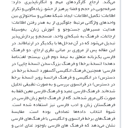
می‌کند. ارجاع کارکردهای مهم و انکارناپذیری دارد:
صرفه‌جویی در حجم و فضا؛ پرهیز از حشو، زیاده‌گویی و تکرار
اطلاعات؛ تکمیل اطلاعات؛ ایجاد شبکة معنایی و ساختواژی بین
واحدهای واژگانی مرتبط؛ جلوگیری از به هدر رفتن اطلاعات؛
هدایت مسیرهای جست‌وجو و آموزش زبان. به‌وسیلۀ
ارجاعات، فرهنگ به شبکه‌ای واحد، منسجم و پردازش‌پذیر‌
تبدیل می‌شود که در آن مدخل‌ها با یکدیگر در ارتباط‌اند. در
این مقاله پس از مروری بر مبانی نظری ارجاع، دو فرهنگ
فارسی یک‌زبانه متعلق به نیمة دوم قرن بیستم؛ لغت‌نامة
دهخدا (نسخة برخط) و فرهنگ بزرگ سخن (نسخة ‌چاپی) در
فارسی؛ همچنین فرهنگ انگلیسی آکسفورد (نسخة برخط در
دسترس) در انگلیسی و فرهنگ فرانسة روبر (نسخة برخط
در دسترس) در فرانسوی بررسی و به صورت تطبیقی تحلیل
شده‌‌اند. فرهنگ فارسی عمید و فرهنگ فارسی معین فقط به
صورت کلی مرور شده‌اند. گاه از فرهنگ جامع زبان فارسی در
فرهنگستان زبان و ادب فارسی نیز استفاده شده است.
شیوة ‌انتخاب داده‌ها تصادفی بوده است. مقایسة
فرهنگ‌های برخط فرانسوی و انگلیسی با فرهنگ‌های فارسی
نشان می‌دهد که فرهنگ های فارسی باوجودِ غنای ادبی و