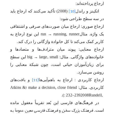
ارجاع پرداخته‌اند
:
اتکینز و راندل
(2008)
تأکید می‌کنند که ارجاع باید
[10]
در سه سطح طراحی شود
:
ارجاع صوری: ارجاع میان صورت‌های صرفی و اشتقاقی
یک واژه. مثال
run → running, runner
این نوع ارجاع به
کاربر کمک می‌کند تا کل خانوادة واژگانی را درک کند
.
ارجاع معنایی: پیوند میان مترادف‌ها و متضادها و
خانواده‌های واژگانی. مثال:
big → large, small
این سطح
برای زبان‌آموزان حیاتی است، چون شبکة معنایی را
روشن می‌سازد
.
ارجاع کاربردی
:
ارجاع به باهم‌آیی‌ها
و بافت‌های
[11]
(
کاربردی. مثال:
make a decision, close friend
Atkins &
).
: 232–239
2008
Rundell,
در فرهنگ‌های فارسی این بُعد تقریباً مغفول مانده
فرهنگ بزرگ سخن
و
فرهنگ فارسی
معین عموماً به
است
.