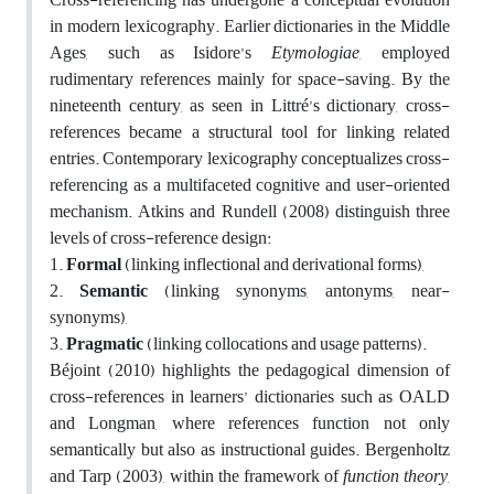
in modern lexicography. Earlier dictionaries in the Middle
Ages, such as Isidore’s
Etymologiae
, employed
rudimentary references mainly for space-saving. By the
nineteenth century, as seen in Littré’s dictionary, cross-
references became a structural tool for linking related
entries. Contemporary lexicography conceptualizes cross-
referencing as a multifaceted cognitive and user-oriented
mechanism. Atkins and Rundell (2008) distinguish three
levels of cross-reference design:
1.
Formal
(linking inflectional and derivational forms),
2.
Semantic
(linking synonyms, antonyms, near-
synonyms),
3.
Pragmatic
(linking collocations and usage patterns).
Béjoint (2010) highlights the pedagogical dimension of
cross-references in learners’ dictionaries such as OALD
and Longman, where references function not only
semantically but also as instructional guides. Bergenholtz
and Tarp (2003), within the framework of
function theory
,