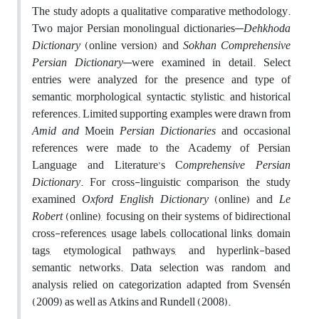
The study adopts a qualitative comparative methodology.
Two major Persian monolingual dictionaries—
Dehkhoda
Dictionary
(online version) and
Sokhan Comprehensive
Persian Dictionary
—were examined in detail. Select
entries were analyzed for the presence and type of
semantic, morphological, syntactic, stylistic, and historical
references. Limited supporting examples were drawn from
Amid and
Moein
Persian Dictionaries
and occasional
references were made to the Academy of Persian
Language and Literature’s C
omprehensive Persian
Dictionary
. For cross-linguistic comparison, the study
examined
Oxford English Dictionary
(online) and
Le
Robert
(online), focusing on their systems of bidirectional
cross-references, usage labels, collocational links, domain
tags, etymological pathways, and hyperlink-based
semantic networks. Data selection was random, and
analysis relied on categorization adapted from Svensén
(2009) as well as Atkins and Rundell (2008).