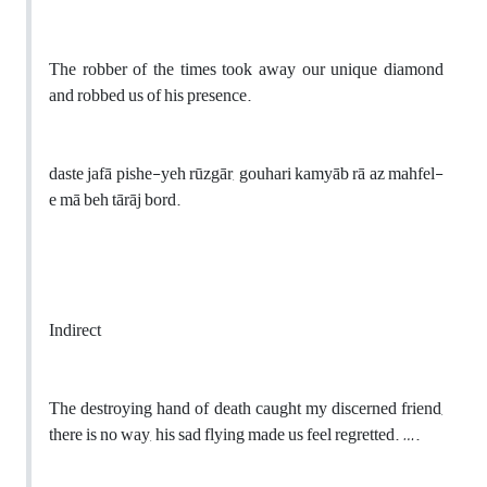
The robber of the times took away our unique diamond
and robbed us of his presence.
daste jafā pishe-yeh rūzgār, gouhari kamyāb rā az mahfel-
e mā beh tārāj bord
.
Indirect
The destroying hand of death caught my discerned friend,
there is no way, his sad flying made us feel regretted. ….