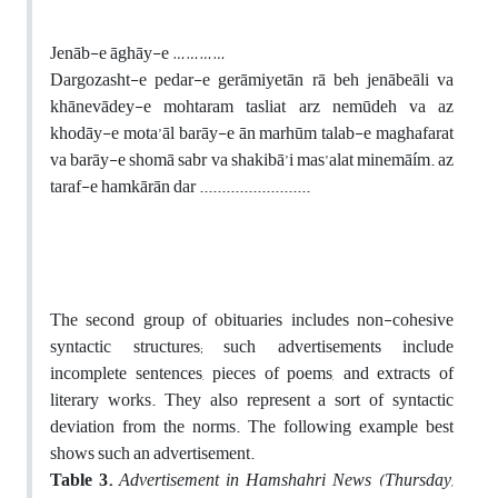
Jenāb-e āghāy-e …………
Dargozasht-e pedar-e gerāmiyetān rā beh jenābeāli va
khānevādey-e mohtaram tasliat arz nemūdeh va az
khodāy-e mota’āl barāy-e ān marhūm talab-e maghafarat
va barāy-e shomā sabr va shakibā’i mas’alat minemāím. az
taraf-e hamkārān dar .........................
The second group of obituaries includes non-cohesive
syntactic structures; such advertisements include
incomplete sentences, pieces of poems, and extracts of
literary works. They also represent a sort of syntactic
deviation from the norms. The following example best
shows such an advertisement.
Table 3.
Advertisement in Hamshahri News (Thursday,