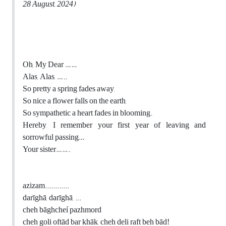
28 August, 2024)
Oh, My Dear ……
Alas, Alas, …..
So pretty a spring fades away,
So nice a flower falls on the earth,
So sympathetic a heart fades in blooming.
Hereby, I remember your first year of leaving and
sorrowful passing…
Your sister…….
azizam............
darīghā, darīghā, ...
cheh bāghcheí pazhmord
cheh goli oftād bar khāk, cheh deli raft beh bād!