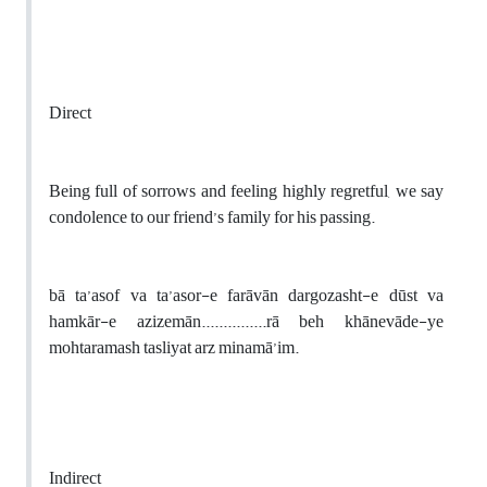
Direct
Being full of sorrows and feeling highly regretful, we say
condolence to our friend’s family for his passing.
bā ta’asof va ta’asor-e farāvān dargozasht-e dūst va
hamkār-e azizemān...............rā beh khānevāde-ye
mohtaramash tasliyat arz minamā’im.
Indirect