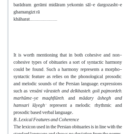
barādram, gerāmi midāram yekomin sāl-e dargozasht-e
ghamangizt rā
khāharat.......................
It is worth mentioning that in both cohesive and non-
cohesive types of obituaries a sort of syntactic harmony
could be found. Such a harmony represents a morpho-
syntactic feature as relies on the phonological, prosodic,
and melodic sounds of the Persian language; expressions
such as ‘
ensāni vārasteh and delkhasteh, goli pajmordeh,
marhūme-ye maqhfiūreh,
and
mādary āshegh and
hamsari lāyegh’
represent a melodic, rhythmic, and
prosodic based verbal language
.
B.
Lexical Features and Coherence
The lexicon used in the Persian obituaries is in line with the
standard language and shows no deviation from the norms.