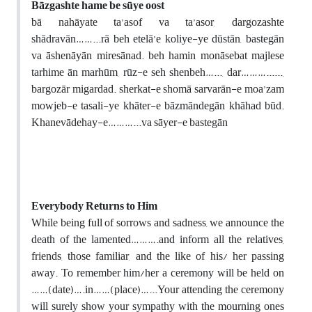
Bāzgashte hame be sūye oost
bā nahāyate ta’asof va ta’asor, dargozashte
shādravān……...rā beh etelā’e koliye-ye dūstān, bastegān
va āshenāyān miresānad. beh hamin monāsebat majlese
tarhime ān marhūm, rūz-e seh shenbeh…..., dar………......,
bargozār migardad. sherkat-e shomā sarvarān-e moa’zam
mowjeb-e tasali-ye khāter-e bāzmāndegān khāhad būd.
Khanevādehay-e………...va sāyer-e bastegān
Everybody Returns to Him
While being full of sorrows and sadness, we announce the
death of the lamented……….and inform all the relatives,
friends, those familiar, and the like of his/ her passing
away. To remember him/her a ceremony will be held on
……(date)….in……(place)…...Your attending the ceremony
will surely show your sympathy with the mourning ones