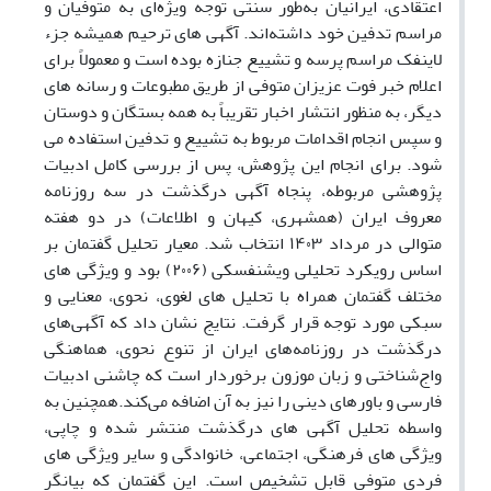
اعتقادی، ایرانیان به‌طور سنتی توجه ویژه‌ای به متوفیان و
مراسم تدفین خود داشته‌اند. آگهی های ترحیم همیشه جزء
لاینفک مراسم پرسه و تشییع جنازه بوده است و معمولاً برای
اعلام خبر فوت عزیزان متوفی از طریق مطبوعات و رسانه های
دیگر، به منظور انتشار اخبار تقریباً به همه بستگان و دوستان
و سپس انجام اقدامات مربوط به تشییع و تدفین استفاده می
شود. برای انجام این پژوهش، پس از بررسی کامل ادبیات
پژوهشی مربوطه، پنجاه آگهی درگذشت در سه روزنامه
معروف ایران (همشهری، کیهان و اطلاعات) در دو هفته
متوالی در مرداد ۱۴۰۳ انتخاب شد. معیار تحلیل گفتمان بر
اساس رویکرد تحلیلی ویشنفسکی (۲۰۰۶) بود و ویژگی های
مختلف گفتمان همراه با تحلیل های لغوی، نحوی، معنایی و
سبکی مورد توجه قرار گرفت. نتایج نشان داد که آگهی‌های
درگذشت در روزنامه‌های ایران از تنوع نحوی، هماهنگی
واج‌شناختی و زبان موزون برخوردار است که چاشنی ادبیات
فارسی و باورهای دینی را نیز به آن اضافه می‌کند.همچنین به
واسطه تحلیل آگهی های درگذشت منتشر شده و چاپی،
ویژگی های فرهنگی، اجتماعی، خانوادگی و سایر ویژگی های
فردی متوفی قابل تشخیص است. این گفتمان که بیانگر