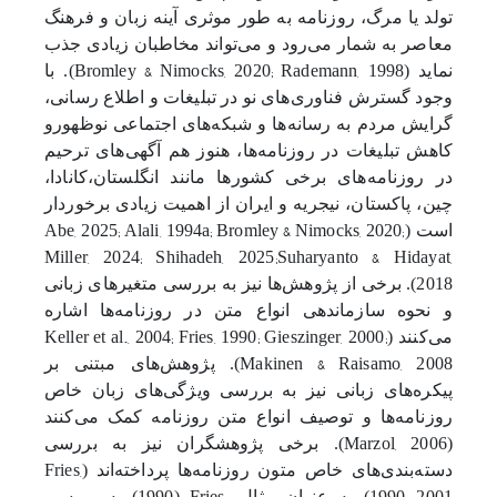
تولد یا مرگ، روزنامه به طور موثری آینه زبان و فرهنگ
معاصر به شمار می‌رود و می‌تواند مخاطبان زیادی جذب
Bromley & Nimocks, 2020; Rademann, 1998
نماید (
). با
وجود گسترش فناوری‌های نو در تبلیغات و اطلاع رسانی،
گرایش مردم به رسانه‌ها و شبکه‌های اجتماعی نوظهورو
کاهش تبلیغات در روزنامه‌ها، هنوز هم آگهی‌های ترحیم
در روزنامه‌های برخی کشورها مانند انگلستان،کانادا،
چین، پاکستان، نیجریه و ایران از اهمیت زیادی برخوردار
Abe, 2025; Alali, 1994a; Bromley & Nimocks, 2020;
است (
Miller, 2024; Shihadeh, 2025;Suharyanto & Hidayat,
2018
).
برخی از پژوهش‌ها نیز به بررسی متغیرهای زبانی
و نحوه سازماندهی انواع متن در روزنامه‌ها اشاره
Keller et al., 2004; Fries, 1990; Gieszinger, 2000;
می‌کنند (
Makinen & Raisamo, 2008
). پژوهش‌های مبتنی بر
پیکره‌های زبانی نیز به بررسی ویژگی‌های زبان خاص
روزنامه‌ها و توصیف انواع متن روزنامه کمک می‌کنند
Marzol, 2006
(
). برخی پژوهشگران نیز به بررسی
Fries,
دسته‌بندی‌های خاص متون روزنامه‌ها پرداخته‌اند (
1990
Fries
1990, 2001
) به عنوان مثال،
(
) به بررسی