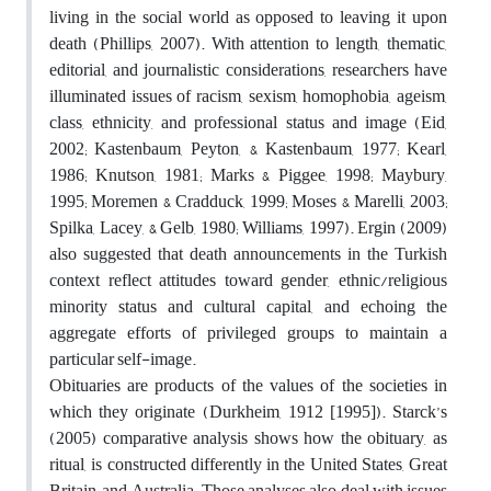
living in the social world as opposed to leaving it upon
death (Phillips, 2007). With attention to length, thematic,
editorial, and journalistic considerations, researchers have
illuminated issues of racism, sexism, homophobia, ageism,
class, ethnicity, and professional status and image (Eid,
2002; Kastenbaum, Peyton, & Kastenbaum, 1977; Kearl,
1986; Knutson, 1981; Marks & Piggee, 1998; Maybury,
1995; Moremen & Cradduck, 1999; Moses & Marelli, 2003;
Spilka, Lacey, & Gelb, 1980; Williams, 1997). Ergin (2009)
also suggested that death announcements in the Turkish
context reflect attitudes toward gender, ethnic/religious
minority status and cultural capital, and echoing the
aggregate efforts of privileged groups to maintain a
particular self-image.
Obituaries are products of the values of the societies in
which they originate (Durkheim, 1912 [1995]). Starck’s
(2005) comparative analysis shows how the obituary, as
ritual, is constructed differently in the United States, Great
Britain, and Australia. Those analyses also deal with issues