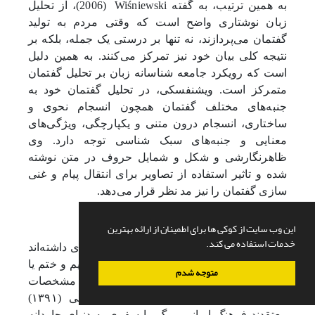
2006
Wiśniewski
به همین ترتیب، به گفته
(
)، از تحلیل
زبان نوشتاری واضح است که وقتی مردم به تولید
گفتمان می‌پردازند، نه تنها بر درستی یک جمله، بلکه بر
نتیجه کلی بیان خود نیز تمرکز می‌کنند. به همین دلیل
است که رویکرد جامعه شناسانه زبان بر تحلیل گفتمان
متمرکز است. ویشنفسکی، در تحلیل گفتمان خود به
جنبه‌های مختلف گفتمان همچون انسجام نحوی و
ساختاری، انسجام درون متنی و یکپارچگی، ویژگی‌های
معنایی و جنبه‌های سبک شناسی توجه دارد. وی
ظاهرنگارشی و شکل و شمایل حروف در متن نوشته
شده و تاثیر استفاده از تصاویر برای انتقال پیام و غنی
سازی گفتمان را نیز مد نظر قرار می‌دهد.
3-زمینه پژوهش
این وب سایت از کوکی ها برای اطمینان از ارائه بهترین
خدمات استفاده می کند.
ایرانیان از دیرباز به متوفیان خود توجه ویژه ای داشته‌اند
و تشییع جنازه و برگزاری مراسم یادبود، ترحیم و ختم یا
متوجه شدم
پرسه در نقاط مختلف کشور از تنوع و مشخصات
فراوانی برخوردار است. عدالتی و ابرکوهی (۱۳۹۱)
معتقدند فرهنگ ایرانی مرگ را سفری به دنیای جاودانه