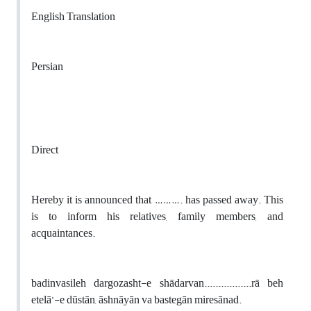
English Translation
Persian
Direct
Hereby it is announced that ………. has passed away. This
is to inform his relatives, family members, and
acquaintances.
badinvasileh dargozasht-e shādarvan.................rā beh
etelā’-e dūstān, āshnāyān va bastegān miresānad
.