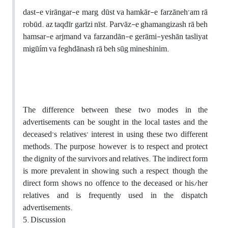
dast-e virāngar-e marg, dūst va hamkār-e farzāneh’am rā
robūd. az taqdīr garīzi nīst. Parvāz-e ghamangizash rā beh
hamsar-e arjmand va farzandān-e gerāmi-yeshān tasliyat
migūím va feghdānash rā beh sūg mineshinim.
The difference between these two modes in the
advertisements can be sought in the local tastes and the
deceased’s relatives’ interest in using these two different
methods. The purpose, however, is to respect and protect
the dignity of the survivors and relatives. The indirect form
is more prevalent in showing such a respect, though the
direct form shows no offence to the deceased or his/her
relatives and is frequently used in the dispatch
advertisements.
5. Discussion