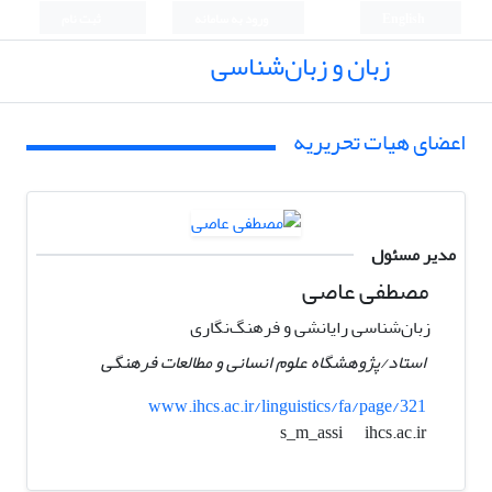
English
ورود به سامانه
ثبت نام
زبان و زبان‌شناسی
اعضای هیات تحریریه
مدیر مسئول
مصطفی عاصی
زبان‌شناسی رایانشی و فرهنگ‌نگاری
استاد/پژوهشگاه علوم انسانی و مطالعات فرهنگی
www.ihcs.ac.ir/linguistics/fa/page/321
ihcs.ac.ir
s_m_assi