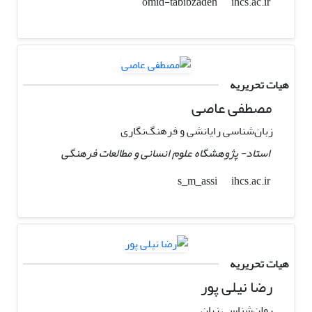
ihcs.ac.ir
omid-tabibzadeh
هیات تحریریه
مصطفی عاصی
زبان‌شناسی رایانشی و فرهنگ‌نگاری
استاد- پژوهشگاه علوم انسانی و مطالعات فرهنگی
ihcs.ac.ir
s_m_assi
هیات تحریریه
رضا نیلی پور
روان‌شناسی زبان