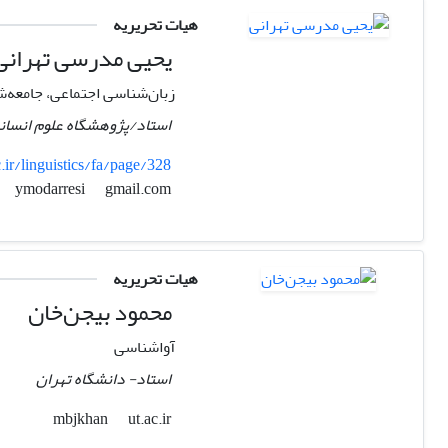
هیات تحریریه
یحیی مدرسی تهرانی
زبان‌شناسی اجتماعی، جامعه‌ش
استاد/پژوهشگاه علوم انسان
ir/linguistics/fa/page/328
gmail.com
ymodarresi
هیات تحریریه
محمود بیجن‌خان
آواشناسی
استاد- دانشگاه تهران
ut.ac.ir
mbjkhan