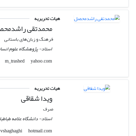
هیات تحریریه
محمدتقی راشدمح
فرهنگ و زبان‌های باستانی
استاد- پژوهشگاه علوم انسان
yahoo.com
m_trashed
هیات تحریریه
ویدا شقاقی
صرف
استاد- دانشگاه علامه طباطبا
hotmail.com
vshaghaghi