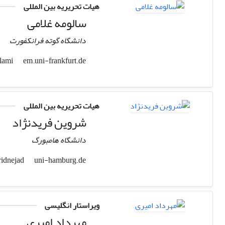
هیات تحریریه بین المللی
سالومه غلامی
دانشگاه گوته فرانکفورت
em.uni-frankfurt.de
gholami
هیات تحریریه بین المللی
شروین فریدنژاد
دانشگاه هامبورگ
uni-hamburg.de
shervin.farridnejad
ویراستار انگلیسی
مهرداد امیری