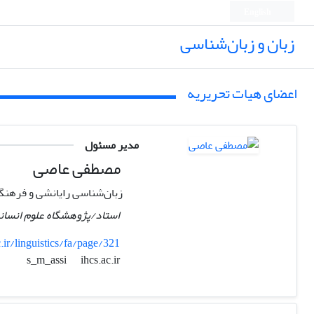
English
زبان و زبان‌شناسی
اعضای هیات تحریریه
مدیر مسئول
مصطفی عاصی
زبان‌شناسی رایانشی و فرهنگ
استاد/پژوهشگاه علوم انسان
ir/linguistics/fa/page/321
ihcs.ac.ir
s_m_assi