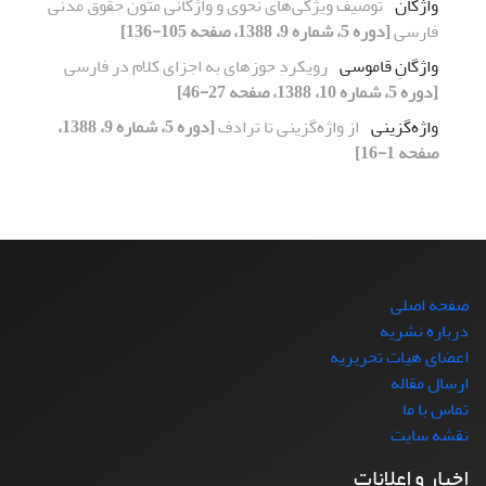
واژگان
توصیف ویژگی‌های نحوی و واژگانی متون حقوق مدنی
فارسی
[دوره 5، شماره 9، 1388، صفحه 105-136]
واژگانِ قاموسی
رویکردِ حوزهای به اجزای کلام در فارسی
[دوره 5، شماره 10، 1388، صفحه 27-46]
واژه‌گزینی
از واژه‌گزینی تا ترادف
[دوره 5، شماره 9، 1388،
صفحه 1-16]
صفحه اصلی
درباره نشریه
اعضای هیات تحریریه
ارسال مقاله
تماس با ما
نقشه سایت
اخبار و اعلانات