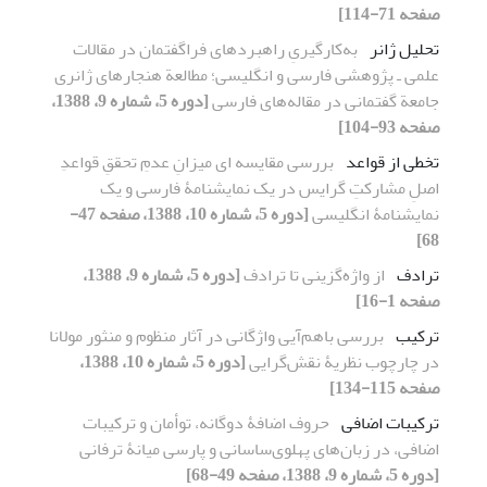
صفحه 71-114]
تحلیل ژانر
به‌کارگیریِ راهبردهای فراگفتمان در مقالات
علمی ـ پژوهشی فارسی و انگلیسی؛ مطالعة هنجارهای ژانری
جامعة گفتمانی در مقاله‌های فارسی
[دوره 5، شماره 9، 1388،
صفحه 93-104]
تخطی از قواعد
بررسی مقایسه ای میزانِ عدمِ تحققِ قواعدِ
اصلِ مشارکتِ گرایس در یک نمایشنامۀ فارسی و یک
نمایشنامۀ انگلیسی
[دوره 5، شماره 10، 1388، صفحه 47-
68]
ترادف
از واژه‌گزینی تا ترادف
[دوره 5، شماره 9، 1388،
صفحه 1-16]
ترکیب
بررسی باهم‌آیی واژگانی در آثار منظوم و منثور مولانا
در چارچوب نظریۀ نقش‌گرایی
[دوره 5، شماره 10، 1388،
صفحه 115-134]
ترکیبات اضافی
حروف اضافۀ دوگانه، توأمان و ترکیبات
اضافی، در زبان‌های پهلوی‌ساسانی و پارسی میانۀ ترفانی
[دوره 5، شماره 9، 1388، صفحه 49-68]