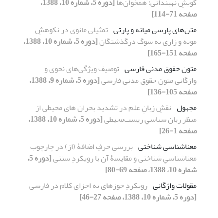
گویشِ نهبندانی: همخوان‌ها
[دوره 5، شماره 10، 1388،
صفحه 71-114]
متن‌های پارسی میانه و پارتی
تمثیلی مانوی در نکوهشِ
مویه و زاری به سوگِ درگذشتگان
[دوره 5، شماره 10، 1388،
صفحه 151-165]
متون حقوق مدنی فارسی
توصیف ویژگی‌های نحوی و
واژگانی متون حقوق مدنی فارسی
[دوره 5، شماره 9، 1388،
صفحه 105-136]
مجهول
نقشِ زبانِ علم در تشدید بحران های محیطی از
منظر زبان شناسیِ زیست‌محیطی
[دوره 5، شماره 10، 1388،
صفحه 1-26]
معناشناسیِ شناختی
بررسیِ حرفِ اضافۀ (از) در چارچوب
معناشناسیِ شناختی و مقایسۀ آن با رویکردِ سنتی
[دوره 5،
شماره 10، 1388، صفحه 69-80]
مقولات واژگانی
رویکردِ حوزهای به اجزای کلام در فارسی
[دوره 5، شماره 10، 1388، صفحه 27-46]