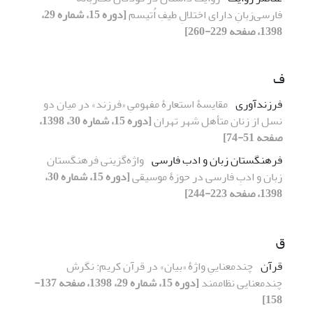
فارسی‌زبانِ دارای ‌اختلالِ طیفِ اُتیسم
[دوره 15، شماره 29،
1398، صفحه 229-260]
ف
فرزندآوری
مقایسۀ استعارۀ مفهومیِ «فرزند» در میان دو
نسل از زنان متأهل شهر تهران
[دوره 15، شماره 30، 1398،
صفحه 51-74]
فرهنگستان زبان و ادب فارسی
واژه‌گزینی فرهنگستان
زبان و ادبِ فارسی در حوزۀ موسیقی
[دوره 15، شماره 30،
1398، صفحه 223-244]
ق
قرآن
چندمعناییِ واژۀ «بیان» در قرآن کریم: نگرش
چندمعنایی نظام‏مند
[دوره 15، شماره 29، 1398، صفحه 137-
158]