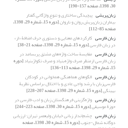
30، 1398، صفحه 157-190]
زبان‌پریشی
پیچیدگی ساختاری و تنوع واژگانیِ گفتار
بیماران زبان‌پریشِ روان و ناروان
[دوره 15، شماره 29، 1398،
صفحه 85-112]
زبان فارسی
کارکردهای معنایی و دستوریِ حرف اضافۀ «از»
در زبان فارسی
[دوره 15، شماره 29، 1398، صفحه 21-38]
زبان فارسی
مقایسة ساخت واژه‌های مشتق پربسامد در
زبان فارسی ازمنظر صرف واژه‌بنیاد و صرف تکواژ‌بنیاد
[دوره
15، شماره 29، 1398، صفحه 113-136]
زبان فارسی
الگوهای هماهنگی همخوانی در کودکان
فارسی‌زبان با رشد واجی عادی و با اختلال براساس نظریۀ
بهینگی
[دوره 15، شماره 29، 1398، صفحه 207-228]
زبان فارسی
واژه‌گزینی فرهنگستان زبان و ادبِ فارسی در
حوزۀ موسیقی
[دوره 15، شماره 30، 1398، صفحه 223-244]
زبان فارسی
چشم‌انداز زبانی خیابان ولیعصر تهران: ارزیابی
دوگانه شمال-جنوب
[دوره 15، شماره 30، 1398، صفحه