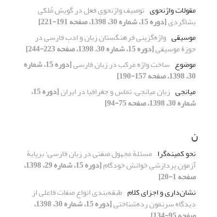
مقولات واژنحوی
توصیف واژنحویِ فعل در گویش مُلکی
بشاگردی
[دوره 15، شماره 30، 1398، صفحه 191-221]
موسیقی
واژه‌گزینی فرهنگستان زبان و ادبِ فارسی در
حوزۀ موسیقی
[دوره 15، شماره 30، 1398، صفحه 223-244]
موضوع
ساخت واژه مرکب در زبان فارسی
[دوره 15، شماره
30، 1398، صفحه 157-190]
میانجی
زبان میانجی، تماس و جغرافیا در ایران
[دوره 15،
شماره 30، 1398، صفحه 75-94]
ن
نحو کمینه‌گرا
مسئلۀ مجهول صفتی در زبان فارسی: برپایۀ
آزمونِ پردازشیِ خوانشِ خودگام
[دوره 15، شماره 29، 1398،
صفحه 1-20]
نشان‌داری و اجزای کلام
طبقه‌بندی انواع صفات فاعلی از
دیدگاه سرنمون رده‌شناختی
[دوره 15، شماره 30، 1398،
صفحه 95-134]