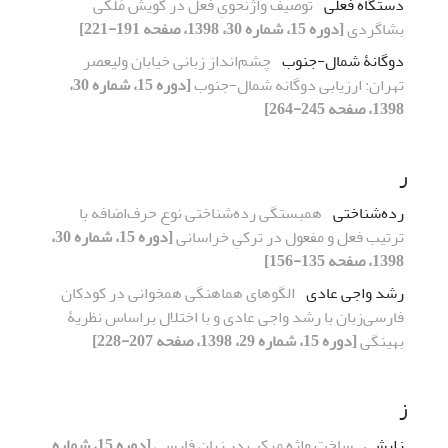
دستگاه فعلی
توصیف واژنحویِ فعل در گویش مُلکی
بشاگردی
[دوره 15، شماره 30، 1398، صفحه 191-221]
دوگانۀ شمال-جنوب
چشم‌انداز زبانی خیابان ولیعصر
تهران: ارزیابی دوگانه شمال-جنوب
[دوره 15، شماره 30،
1398، صفحه 245-264]
ر
رده‌شناختی
همبستگی رده‌شناختی نوع حرف‌اضافه با
ترتیب فعل و مفعول در ترکیِ خراسانی
[دوره 15، شماره 30،
1398، صفحه 135-156]
رشد واجی عادی
الگوهای هماهنگی همخوانی در کودکان
فارسی‌زبان با رشد واجی عادی و با اختلال براساس نظریۀ
بهینگی
[دوره 15، شماره 29، 1398، صفحه 207-228]
ز
زایشی
ساخت واژه مرکب در زبان فارسی
[دوره 15، شماره