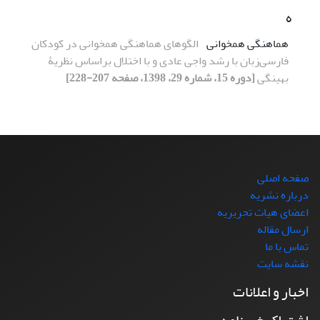
ه
هماهنگی همخوانی
الگوهای هماهنگی همخوانی در کودکان
فارسی‌زبان با رشد واجی عادی و با اختلال براساس نظریۀ
بهینگی
[دوره 15، شماره 29، 1398، صفحه 207-228]
صفحه اصلی
درباره نشریه
اعضای هیات تحریریه
ارسال مقاله
تماس با ما
نقشه سایت
اخبار و اعلانات