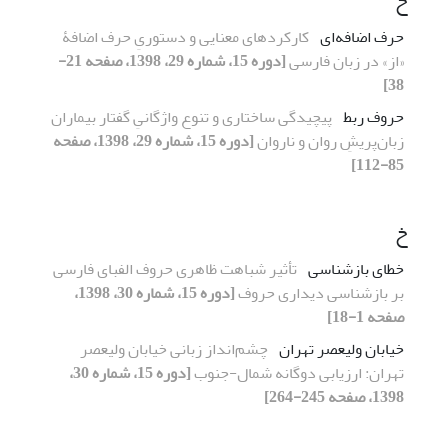
ح
حرف اضافه‌ای
کارکردهای معنایی و دستوریِ حرف اضافۀ
«از» در زبان فارسی
[دوره 15، شماره 29، 1398، صفحه 21-
38]
حروف ربط
پیچیدگی ساختاری و تنوع واژگانیِ گفتار بیماران
زبان‌پریشِ روان و ناروان
[دوره 15، شماره 29، 1398، صفحه
85-112]
خ
خطای بازشناسی
تأثیر شباهت ظاهری حروف الفبای فارسی
بر بازشناسی دیداری حروف
[دوره 15، شماره 30، 1398،
صفحه 1-18]
خیابان ولیعصر تهران
چشم‌انداز زبانی خیابان ولیعصر
تهران: ارزیابی دوگانه شمال-جنوب
[دوره 15، شماره 30،
1398، صفحه 245-264]