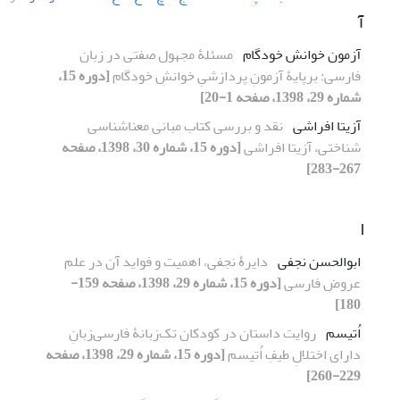
آ
آزمون خوانش خودگام
مسئلۀ مجهول صفتی در زبان
فارسی: برپایۀ آزمونِ پردازشیِ خوانشِ خودگام
[دوره 15،
شماره 29، 1398، صفحه 1-20]
آزیتا افراشی
نقد و بررسی کتاب مبانی معناشناسی
شناختی، آزیتا افراشی
[دوره 15، شماره 30، 1398، صفحه
267-283]
ا
ابوالحسن نجفی
دایرۀ نجفی، اهمیت و فواید آن در علم
عروض فارسی
[دوره 15، شماره 29، 1398، صفحه 159-
180]
اُتیسم
روایت داستان‌ در کودکان تک‌زبانۀ فارسی‌زبانِ
دارای ‌اختلالِ طیفِ اُتیسم
[دوره 15، شماره 29، 1398، صفحه
229-260]