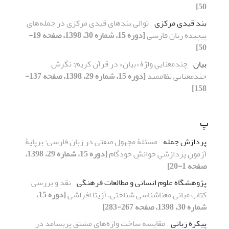
50]
بند قیدی مرکزی
توالی بندهای قیدی مرکزی در جمله‌های
پیچیده زبان فارسی
[دوره 15، شماره 30، 1398، صفحه 19-
50]
بیان
چندمعناییِ واژۀ «بیان» در قرآن کریم: نگرش
چندمعنایی نظام‏مند
[دوره 15، شماره 29، 1398، صفحه 137-
158]
پ
پردازش جمله
مسئلۀ مجهول صفتی در زبان فارسی: برپایۀ
آزمونِ پردازشیِ خوانشِ خودگام
[دوره 15، شماره 29، 1398،
صفحه 1-20]
پژوهشگاه علوم انسانی و مطالعات فرهنگی
نقد و بررسی
کتاب مبانی معناشناسی شناختی، آزیتا افراشی
[دوره 15،
شماره 30، 1398، صفحه 267-283]
پیکرة زبانی
مقایسة ساخت واژه‌های مشتق پربسامد در