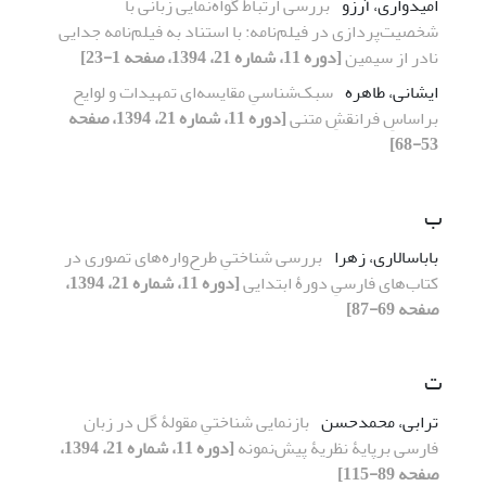
امیدواری، آرزو
بررسی ارتباط گواه‌نمایی زبانی با
شخصیت‌پردازی در فیلم‌نامه: با استناد به فیلم‌نامه جدایی
نادر از سیمین
[دوره 11، شماره 21، 1394، صفحه 1-23]
ایشانی، طاهره
سبک‌شناسیِ مقایسه‌ای تمهیدات و لوایح
براساسِ فرانقشِ متنی
[دوره 11، شماره 21، 1394، صفحه
53-68]
ب
باباسالاری، زهرا
بررسی شناختیِ طرح‌واره‌های تصوری در
کتاب‌های فارسیِ دورۀ ابتدایی
[دوره 11، شماره 21، 1394،
صفحه 69-87]
ت
ترابی، محمدحسن
بازنمایی شناختیِ مقولۀ گل در زبان
فارسی برپایۀ نظریۀ پیش‌نمونه
[دوره 11، شماره 21، 1394،
صفحه 89-115]