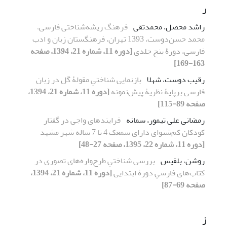
ر
راشد محصل، محمدتقی
فرهنگ ریشه‌شناختی فارسی،
محمد حسن‌دوست، 1393 تهران، فرهنگستان زبان و ادب
فارسی، دورۀ پنج جلدی
[دوره 11، شماره 21، 1394، صفحه
163-169]
رقیب دوست، شهلا
بازنمایی شناختیِ مقولۀ گل در زبان
فارسی برپایۀ نظریۀ پیش‌نمونه
[دوره 11، شماره 21، 1394،
صفحه 89-115]
رمضانی علی تیمور، سمانه
فرایند‌های واجی در گفتار
کودکان کم‌شنوای دارای سمعک 4 تا 7 ساله شهر مشهد
[دوره 11، شماره 22، 1395، صفحه 27-48]
روشن، بلقیس
بررسی شناختیِ طرح‌واره‌های تصوری در
کتاب‌های فارسیِ دورۀ ابتدایی
[دوره 11، شماره 21، 1394،
صفحه 69-87]
ز