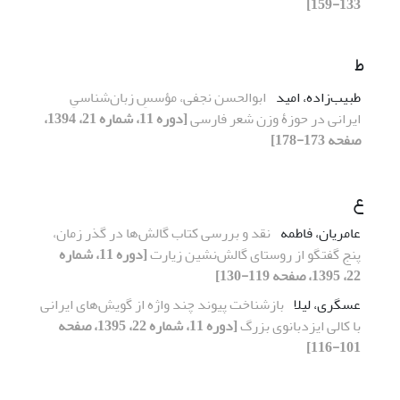
133-159]
ط
طبیب‌زاده، امید
ابوالحسن نجفی، مؤسسِ زبان‌شناسیِ
ایرانی در حوزۀ وزن شعر فارسی
[دوره 11، شماره 21، 1394،
صفحه 173-178]
ع
عامریان، فاطمه
نقد و بررسی کتاب گالش‌ها در گذر زمان،
پنج گفتگو از روستای گالش‌نشین زیارت
[دوره 11، شماره
22، 1395، صفحه 119-130]
عسگری، لیلا
بازشناخت پیوند چند واژه از گویش‌های ایرانی
با کالی ایزدبانوی بزرگ
[دوره 11، شماره 22، 1395، صفحه
101-116]