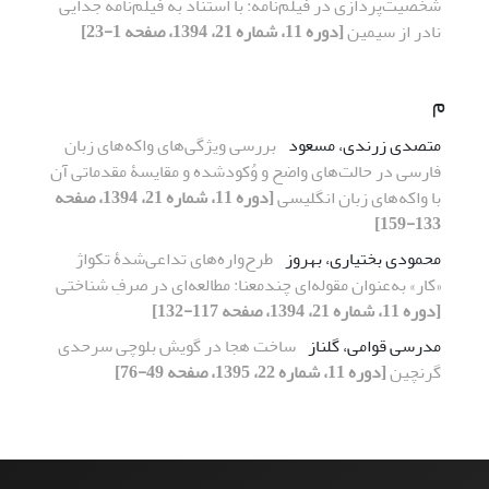
شخصیت‌پردازی در فیلم‌نامه: با استناد به فیلم‌نامه جدایی
نادر از سیمین
[دوره 11، شماره 21، 1394، صفحه 1-23]
م
متصدی زرندی، مسعود
بررسی ویژگی‌های واکه‌های زبان
فارسی در حالت‌های واضح و وُکودشده و مقایسۀ مقدماتی آن
با واکه‌های زبان انگلیسی
[دوره 11، شماره 21، 1394، صفحه
133-159]
محمودی بختیاری، بهروز
طرح‌واره‌های تداعی‌شدۀ تکواژ
«کار» به‌عنوان مقوله‌ای چندمعنا: مطالعه‌ای در صرفِ شناختی
[دوره 11، شماره 21، 1394، صفحه 117-132]
مدرسی قوامی، گلناز
ساخت هجا در گویش بلوچی سرحدی
گرنچین
[دوره 11، شماره 22، 1395، صفحه 49-76]