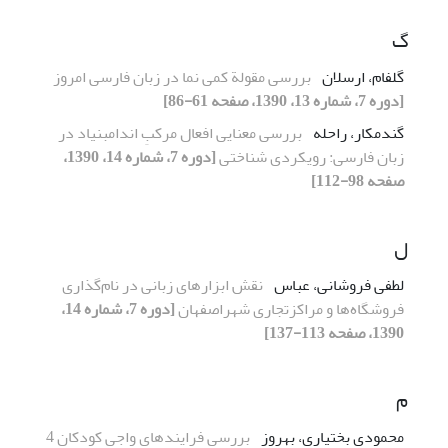
گ
گلفام، ارسلان
بررسی مقولة کمی نما در زبان فارسی امروز
[دوره 7، شماره 13، 1390، صفحه 61-86]
گندمکار، راحله
بررسی معنایی افعال مرکبِ اندام‏بنیاد در
زبان فارسی: رویکردی شناختی
[دوره 7، شماره 14، 1390،
صفحه 98-112]
ل
لطفی فروشانی، عباس
نقش ابزارهای زبانی در نام‌گذاری
فروشگاه‌ها و مراکزتجاری شهراصفهان
[دوره 7، شماره 14،
1390، صفحه 113-137]
م
محمودی بختیاری، بهروز
بررسی فرایندهای واجی کودکان 4