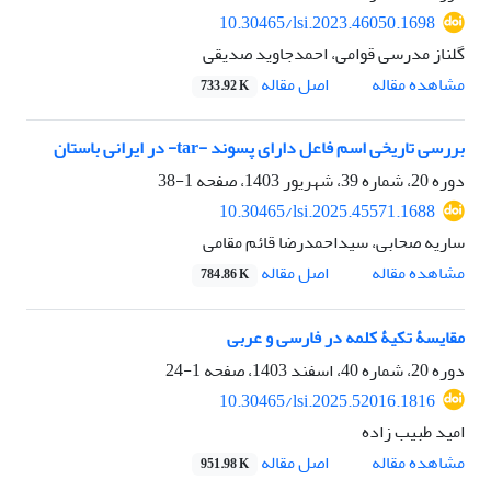
10.30465/lsi.2023.46050.1698
گلناز مدرسی قوامی، احمدجاوید صدیقی
مشاهده مقاله
اصل مقاله
733.92 K
بررسی تاریخی اسم فاعل دارای پسوند -tar- در ایرانی باستان
دوره 20، شماره 39، شهریور 1403، صفحه
1-38
10.30465/lsi.2025.45571.1688
ساریه صحابی، سیداحمدرضا قائم مقامی
مشاهده مقاله
اصل مقاله
784.86 K
مقایسۀ تکیۀ کلمه در فارسی و عربی
دوره 20، شماره 40، اسفند 1403، صفحه
1-24
10.30465/lsi.2025.52016.1816
امید طبیب زاده
مشاهده مقاله
اصل مقاله
951.98 K