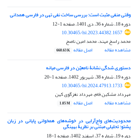
وقتی منفی مثبت است: بررسی ساخت نفی تهی در فارسی همدانی
دوره 18، شماره 36، دی 1401، صفحه
1-12
10.30465/lsi.2023.44382.1657
محمد راسخ مهند، محمد امین ناصح
مشاهده مقاله
اصل مقاله
668.63 K
دستوری شدگی نشانۀ نامعیّن در فارسی میانه
دوره 19، شماره 38، شهریور 1402، صفحه
1-20
10.30465/lsi.2024.47913.1733
مهرداد مشکین فام، مهرداد نغزگوی کهن
مشاهده مقاله
اصل مقاله
1.05 M
محدودیت‌های واج‌آرایی در خوشه‌های همخوانی پایانی در زبان
پشتو: تحلیلی مبتنی بر نظریۀ بهینگی
دوره 19، شماره 37، اسفند 1402، صفحه
1-18