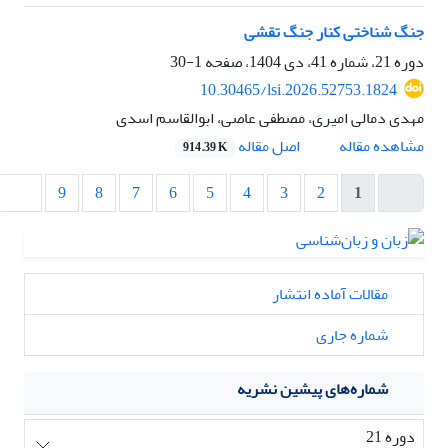
جنگ شناختی کنار جنگ تقشی
دوره 21، شماره 41، دی 1404، صفحه
1-30
10.30465/lsi.2026.52753.1824
مهدی دمالی امیری، مصطفی عاصی، ابوالقاسم اسدی
مشاهده مقاله
اصل مقاله
914.39 K
9
8
7
6
5
4
3
2
1
مقالات آماده انتشار
شماره جاری
شماره‌های پیشین نشریه
دوره 21