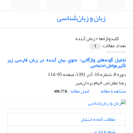
English
ورود به سامانه
ثبت نام
زبان و زبان‌شناسی
کلیدواژه‌ها =
زمان آینده
تعداد مقالات:
1
تحلیل گونه‌های واژگانی- نحویِ بیانِ آینده در زبان فارسی زیر
تأثیرعوامل اجتماعی
دوره 8، شماره 16، آذر 1391، صفحه
95-114
رضا غفارثمر، الهام یزدان‌مهر
مشاهده مقاله
اصل مقاله
696.77 K
مقالات آماده انتشار
شماره جاری