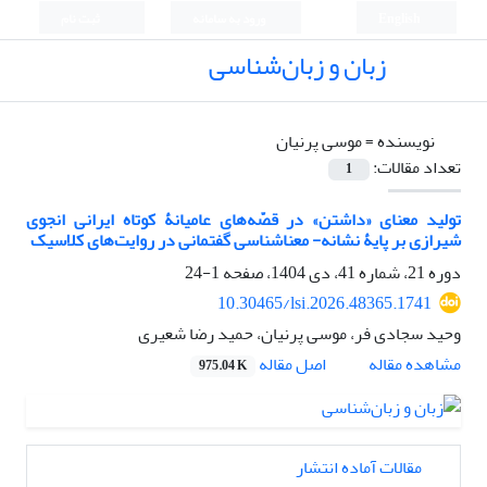
English
ورود به سامانه
ثبت نام
زبان و زبان‌شناسی
نویسنده =
موسی پرنیان
تعداد مقالات:
1
تولید معنای «داشتن» در قصّه‌های عامیانۀ کوتاه ایرانی انجوی
شیرازی بر پایۀ نشانه- معناشناسی گفتمانی در روایت‌های کلاسیک
دوره 21، شماره 41، دی 1404، صفحه
1-24
10.30465/lsi.2026.48365.1741
وحید سجادی فر، موسی پرنیان، حمید رضا شعیری
مشاهده مقاله
اصل مقاله
975.04 K
مقالات آماده انتشار