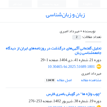
English
ورود به سامانه
ثبت نام
زبان و زبان‌شناسی
نویسنده =
مهرداد امیری
تعداد مقالات:
2
تحلیل گفتمانی آگهی‌های درگذشت در روزنامه‌های ایران از دیدگاه
جامعه‌شناسی زبان
دوره 21، شماره 41، دی 1404، صفحه
1-29
10.30465/lsi.2025.51689.1801
مهرداد امیری
مشاهده مقاله
اصل مقاله
1.04 M
"چوب واژه ها" در گویش باصری فارس
دوره 19، شماره 38، شهریور 1402، صفحه
253-276