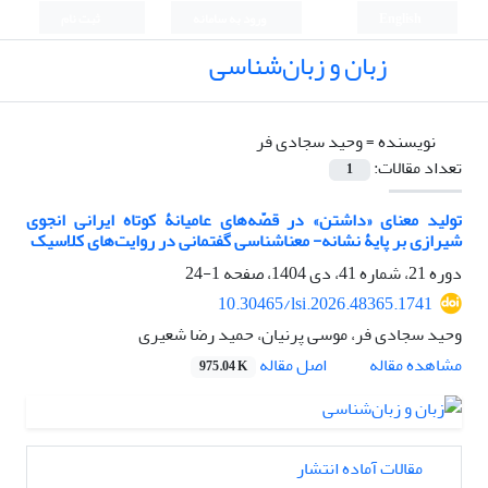
English
ورود به سامانه
ثبت نام
زبان و زبان‌شناسی
نویسنده =
وحید سجادی فر
تعداد مقالات:
1
تولید معنای «داشتن» در قصّه‌های عامیانۀ کوتاه ایرانی انجوی
شیرازی بر پایۀ نشانه- معناشناسی گفتمانی در روایت‌های کلاسیک
دوره 21، شماره 41، دی 1404، صفحه
1-24
10.30465/lsi.2026.48365.1741
وحید سجادی فر، موسی پرنیان، حمید رضا شعیری
مشاهده مقاله
اصل مقاله
975.04 K
مقالات آماده انتشار